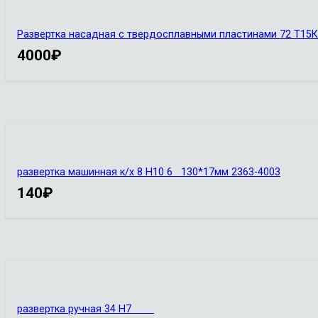
Развертка насадная с твердосплавными пластинами 72 Т15К
4000
₽
развертка машинная к/х 8 Н10 6 130*17мм 2363-4003
140
₽
развертка ручная 34 Н7