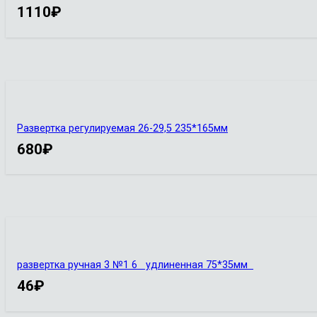
1110
₽
Развертка регулируемая 26-29,5 235*165мм
680
₽
развертка ручная 3 №1 6 удлиненная 75*35мм
46
₽