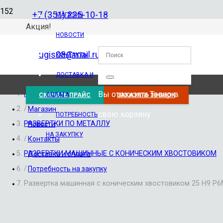
+7 (351) 225-10-18
МАГАЗИН
Акция!
НОВОСТИ
ugis08@mail.ru
КОНТАКТЫ
ДОСТАВКА И
Вы отложили
Товар
в
Главная
ОПЛАТА
СКАЧАТЬ ПРАЙС
ЗАКАЗАТЬ ЗВОНОК
/
Магазин
свою корзину.
ПОТРЕБНОСТЬ
РАЗВЕРТКИ ПО МЕТАЛЛУ
Новости
НА ЗАКУПКУ
/
Контакты
РАЗВЕРТКИ МАШИННЫЕ С КОНИЧЕСКИМ ХВОСТОВИКОМ
Доставка и оплата
/
Потребность на закупку
Развертка машинная с коническим хвостовиком 25 H9 Р6М5