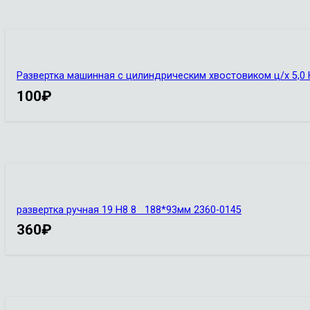
Развертка машинная с цилиндрическим хвостовиком ц/х 5,0 Н
100
₽
развертка ручная 19 Н8 8 188*93мм 2360-0145
360
₽