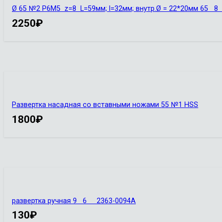
Ø 65 №2 Р6М5 z=8 L=59мм; l=32мм; внутр.Ø = 22*20мм 65
2250
₽
Развертка насадная со вставными ножами 55 №1 HSS
1800
₽
развертка ручная 9 6 2363-0094А
130
₽