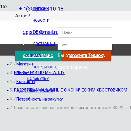
+7 (351) 225-10-18
МАГАЗИН
Акция!
НОВОСТИ
ugis08@mail.ru
КОНТАКТЫ
ДОСТАВКА И
Вы отложили
Товар
в
Главная
ОПЛАТА
СКАЧАТЬ ПРАЙС
ЗАКАЗАТЬ ЗВОНОК
/
Магазин
свою корзину.
ПОТРЕБНОСТЬ
РАЗВЕРТКИ ПО МЕТАЛЛУ
Новости
НА ЗАКУПКУ
/
Контакты
РАЗВЕРТКИ МАШИННЫЕ С КОНИЧЕСКИМ ХВОСТОВИКОМ
Доставка и оплата
/
Потребность на закупку
Развертка машинная с коническим хвостовиком 30 Р2 z=