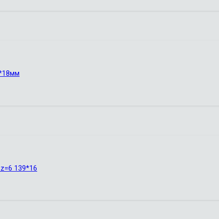
5*18мм
z=6 139*16