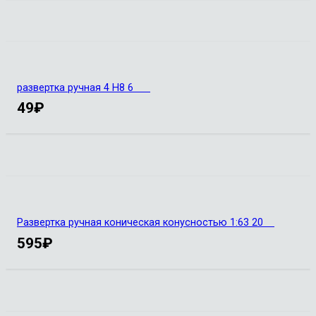
развертка ручная 4 Н8 6
49
₽
Развертка ручная коническая конусностью 1:63 20
595
₽