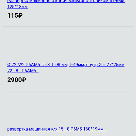
Развертка машинная с коническим хвостовиком 6 Р6М5 ;
125*18мм
115
₽
Ø 72 №2 Р6АМ5 z=8 L=80мм; l=49мм; внутр.Ø = 27*25мм
72 8 Р6АМ5
2900
₽
развертка машинная к/х 15 8 Р6М5 160*19мм