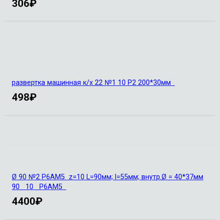
306
₽
развертка машинная к/х 22 №1 10 Р2 200*30мм
498
₽
Ø 90 №2 Р6АМ5 z=10 L=90мм; l=55мм; внутр.Ø = 40*37мм
90 10 Р6АМ5
4400
₽