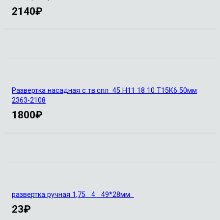
2140
₽
Развертка насадная с тв.спл 45 Н11 18 10 Т15К6 50мм
2363-2108
1800
₽
развертка ручная 1,75 4 49*28мм
23
₽