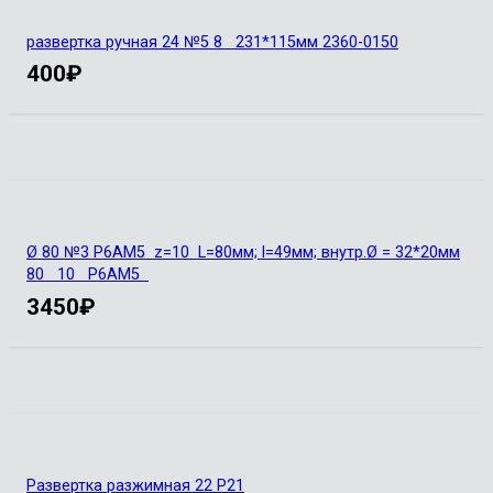
развертка ручная 24 №5 8 231*115мм 2360-0150
400
₽
Ø 80 №3 Р6АМ5 z=10 L=80мм; l=49мм; внутр.Ø = 32*20мм
80 10 Р6АМ5
3450
₽
Развертка разжимная 22 Р21