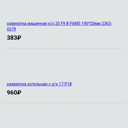
развертка машинная к/х 20 F9 8 Р6М5 190*20мм 2363-
0379
383
₽
развертка котельная с к/х 17 Р18
960
₽