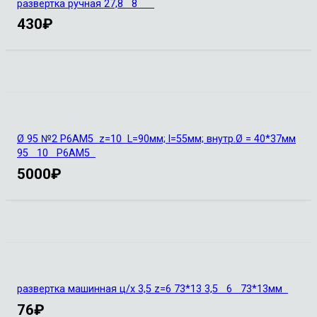
развертка ручная 27,8 8
430
₽
Ø 95 №2 Р6АМ5 z=10 L=90мм; l=55мм; внутр.Ø = 40*37мм
95 10 Р6АМ5
5000
₽
развертка машинная ц/х 3,5 z=6 73*13 3,5 6 73*13мм
76
₽