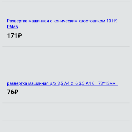
Развертка машинная с коническим хвостовиком 10 Н9
Р6М5
171
₽
развертка машинная ц/х 3,5 А4 z=6 3,5 А4 6 73*13мм
76
₽