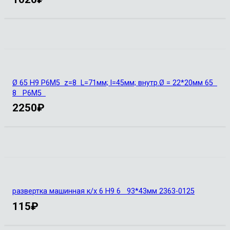
Ø 65 Н9 Р6М5 z=8 L=71мм; l=45мм; внутр.Ø = 22*20мм 65
8 Р6М5
2250
₽
развертка машинная к/х 6 Н9 6 93*43мм 2363-0125
115
₽