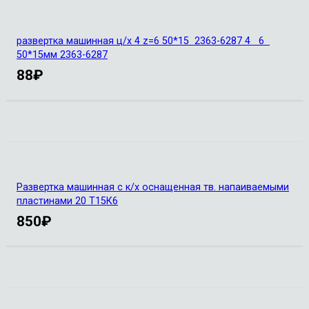
развертка машинная ц/х 4 z=6 50*15 2363-6287 4 6
50*15мм 2363-6287
88
₽
Развертка машинная с к/х оснащенная тв. напаиваемыми
пластинами 20 Т15К6
850
₽