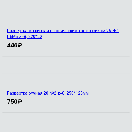
Развертка машинная с коническим хвостовиком 26 №1
Р6М5 z=8; 220*22
446
₽
Развертка ручная 28 №2 z=8; 250*125мм
750
₽