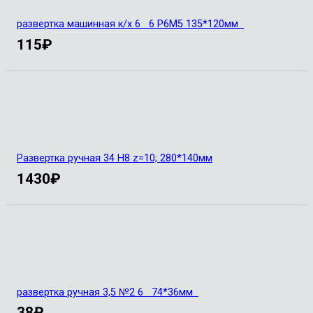
развертка машинная к/х 6 6 Р6М5 135*120мм
115
₽
Развертка ручная 34 Н8 z=10; 280*140мм
1430
₽
развертка ручная 3,5 №2 6 74*36мм
38
₽