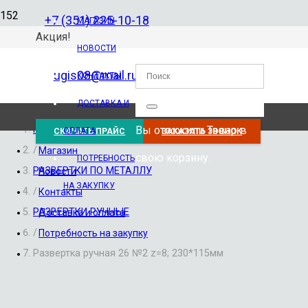
+7 (351) 225-10-18
МАГАЗИН
Акция!
НОВОСТИ
ugis08@mail.ru
КОНТАКТЫ
ДОСТАВКА И
Вы отложили
Товар
в
Главная
ОПЛАТА
СКАЧАТЬ ПРАЙС
ЗАКАЗАТЬ ЗВОНОК
/
Магазин
свою корзину.
ПОТРЕБНОСТЬ
РАЗВЕРТКИ ПО МЕТАЛЛУ
Новости
НА ЗАКУПКУ
/
Контакты
РАЗВЕРТКИ РУЧНЫЕ
Доставка и оплата
/
Потребность на закупку
Развертка ручная 26 №2 z=8; 230*115мм