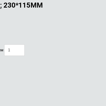
; 230*115ММ
мм