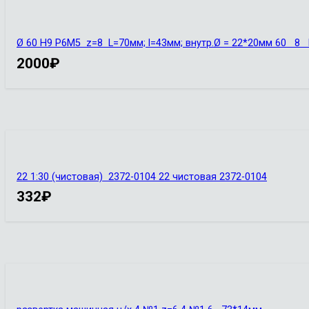
Ø 60 Н9 Р6М5 z=8 L=70мм; l=43мм; внутр.Ø = 22*20мм 60 
2000
₽
22 1:30 (чистовая) 2372-0104 22 чистовая 2372-0104
332
₽