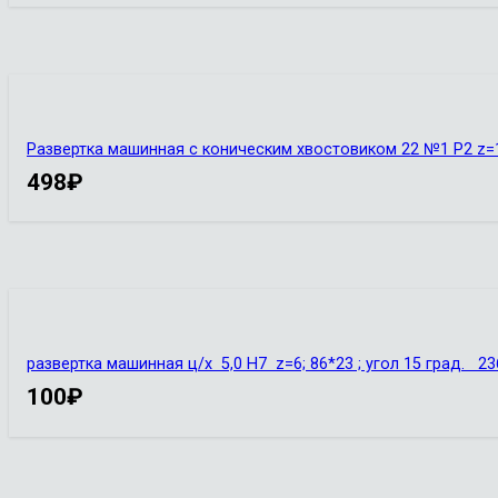
Развертка машинная с коническим хвостовиком 22 №1 Р2 z=1
498
₽
развертка машинная ц/х 5,0 Н7 z=6; 86*23 ; угол 15 град. 2
100
₽