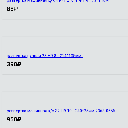
развертка машинная ц/х 4 №1 z=6 4 №1 6 73*14мм
88
₽
развертка ручная 23 Н9 8 214*105мм
390
₽
развертка машинная к/х 32 Н9 10 240*25мм 2363-0656
950
₽