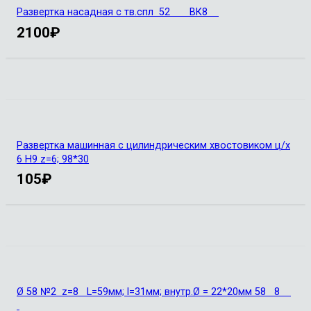
Развертка насадная с тв.спл 52 ВК8
2100
₽
Развертка машинная с цилиндрическим хвостовиком ц/х
6 H9 z=6; 98*30
105
₽
Ø 58 №2 z=8 L=59мм; l=31мм; внутр.Ø = 22*20мм 58 8