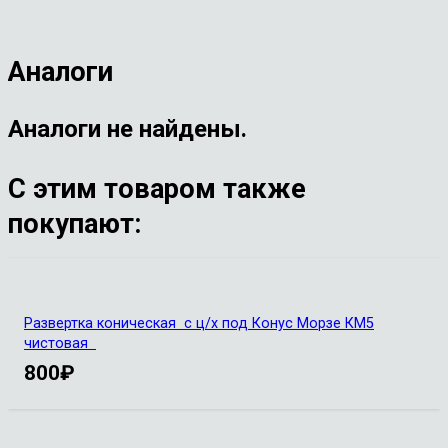
Аналоги
Аналоги не найдены.
С этим товаром также
покупают:
Развертка коническая с ц/х под Конус Морзе КМ5
чистовая
800
₽