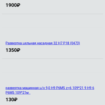
1900
₽
Развертка цельная насадная 32 Н7 Р18 (0473)
1350
₽
развертка машинная ц/х 9,0 Н9 Р6М5 z=6 109*21 9 Н9 6
Р6М5 109*21м
130
₽