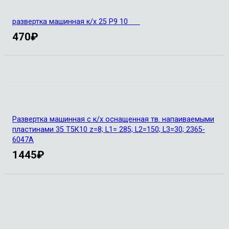
развертка машинная к/х 25 Р9 10
470
₽
Развертка машинная с к/х оснащенная тв. напаиваемыми
пластинами 35 Т5К10 z=8; L1= 285; L2=150; L3=30; 2365-
6047А
1445
₽