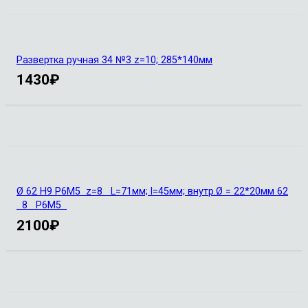
Развертка ручная 34 №3 z=10; 285*140мм
1430
₽
Ø 62 Н9 Р6М5 z=8 L=71мм; l=45мм; внутр.Ø = 22*20мм 62
8 Р6М5
2100
₽