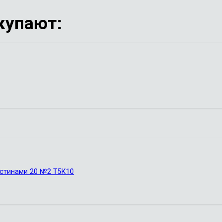
купают:
астинами 20 №2 Т5К10