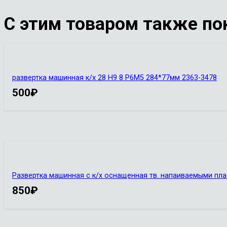
С этим товаром также по
развертка машинная к/х 28 Н9 8 Р6М5 284*77мм 2363-3478
500
₽
Развертка машинная с к/х оснащенная тв. напаиваемыми пл
850
₽