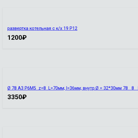
развертка котельная с к/х 19 Р12
1200
₽
Ø 78 А3 Р6М5 z=8 L=70мм; l=36мм; внутр.Ø = 32*30мм 78 
3350
₽