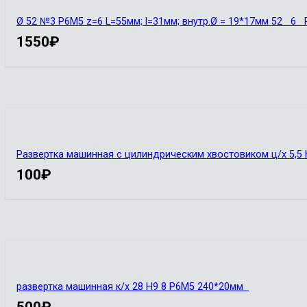
Ø 52 №3 Р6М5 z=6 L=55мм; l=31мм; внутр.Ø = 19*17мм 52 
1550
₽
Развертка машинная с цилиндрическим хвостовиком ц/х 5,5 
100
₽
развертка машинная к/х 28 Н9 8 Р6М5 240*20мм