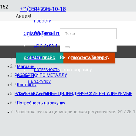
+7 (351) 225-10-18
МАГАЗИН
Акция!
НОВОСТИ
ugis08@mail.ru
КОНТАКТЫ
ДОСТАВКА И
Вы отложили
Товар
в
Главная
ОПЛАТА
СКАЧАТЬ ПРАЙС
ЗАКАЗАТЬ ЗВОНОК
/
Магазин
свою корзину.
ПОТРЕБНОСТЬ
РАЗВЕРТКИ ПО МЕТАЛЛУ
Новости
НА ЗАКУПКУ
/
Контакты
РАЗВЕРТКИ РУЧНЫЕ ЦИЛИНДРИЧЕСКИЕ РЕГУЛИРУЕМЫЕ
Доставка и оплата
/
Потребность на закупку
Развертка ручная цилиндрическая регулируемая Ø17,25-