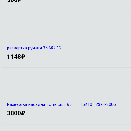
500
₽
развертка ручная 35 №2 12
1148
₽
Развертка насадная с тв.спл 65 Т5К10 2324-2006
3800
₽