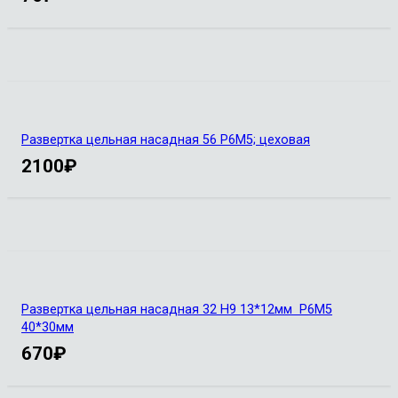
Развертка цельная насадная 56 Р6М5; цеховая
2100
₽
Развертка цельная насадная 32 Н9 13*12мм Р6М5
40*30мм
670
₽