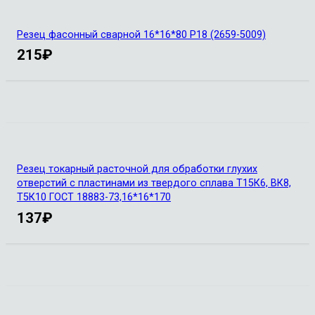
Резец фасонный сварной 16*16*80 Р18 (2659-5009)
215
₽
Резец токарный расточной для обработки глухих
отверстий с пластинами из твердого сплава Т15К6, ВК8,
Т5К10 ГОСТ 18883-73,16*16*170
137
₽