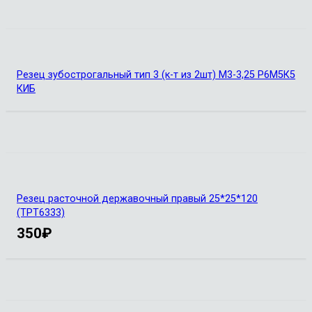
Резец зубострогальный тип 3 (к-т из 2шт) М3-3,25 Р6М5К5
КИБ
Резец расточной державочный правый 25*25*120
(ТРТ6333)
350
₽