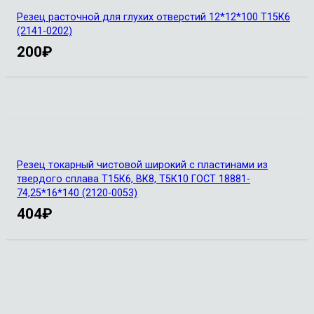
Резец расточной для глухих отверстий 12*12*100 Т15К6
(2141-0202)
200
₽
Резец токарный чистовой широкий с пластинами из
твердого сплава Т15К6, ВК8, Т5К10 ГОСТ 18881-
74,25*16*140 (2120-0053)
404
₽