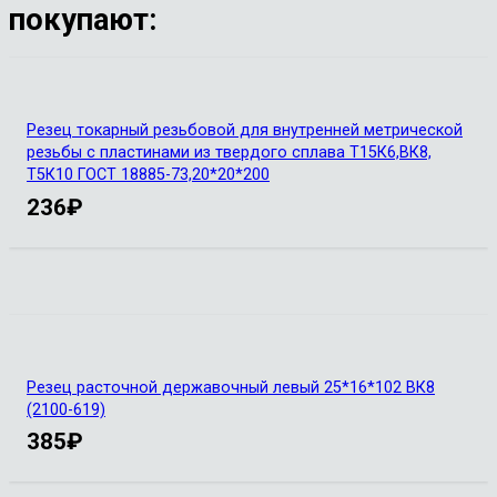
покупают:
Резец токарный резьбовой для внутренней метрической
резьбы с пластинами из твердого сплава Т15К6,ВК8,
Т5К10 ГОСТ 18885-73,20*20*200
236
₽
Резец расточной державочный левый 25*16*102 ВК8
(2100-619)
385
₽