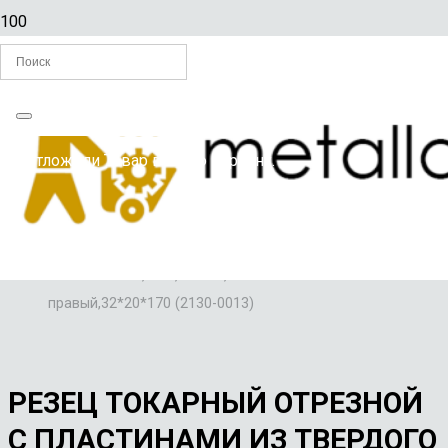
Главная
Вы отложили
Товар
в свою корзину.
/
РЕЗЦЫ ПО МЕТАЛЛУ
/
Резец токарный отрезной с пластинами из твердого
сплава Т15К6, ВК8, Т5К10, исп.2 ГОСТ 18884-73
правый,32*20*170 (2130-0013)
РЕЗЕЦ ТОКАРНЫЙ ОТРЕЗНОЙ
С ПЛАСТИНАМИ ИЗ ТВЕРДОГО