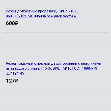
Резец долбёжные прорезной, Тип 2.,2182-
0601,16х10х150,Ширина режущей части 4
600
₽
Резец токарный отрезной двухсторонний с пластинами
из твердого сплава Т15К6, ВК8, Т5К10 ГОСТ 18884-73
,20*12*145
127
₽