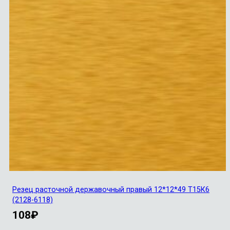
Резец расточной державочный правый 12*12*49 Т15К6
(2128-6118)
108
₽