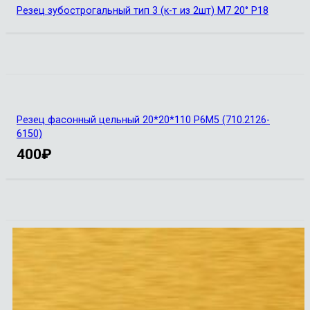
Резец зубострогальный тип 3 (к-т из 2шт) М7 20° Р18
Резец фасонный цельный 20*20*110 Р6М5 (710.2126-
6150)
400
₽