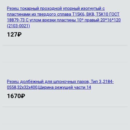
Резец токарный проходной упорный изогнутый с
пластинами из твердого сплава Т15К6, ВК8, Т5К10 ГОСТ
18879-73 С углом врезки пластины 10º правый 20*16*120
(2103-0021)
127
₽
Резец долбёжный для шпоночных пазов, Тип 3.,2184-
0558,32х32х400,Ширина режущей части 14
1670
₽