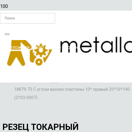
Главная
Вы отложили
Товар
в свою корзину.
/
РЕЗЦЫ ПО МЕТАЛЛУ
/
Резец токарный проходной упорный изогнутый с
пластинами из твердого сплава Т15К6, ВК8, Т5К10 ГОСТ
18879-73 С углом врезки пластины 10º правый 25*16*140
(2103-0007)
РЕЗЕЦ ТОКАРНЫЙ