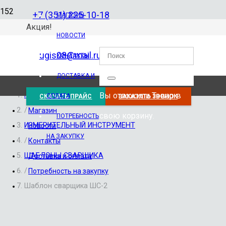
+7 (351) 225-10-18
МАГАЗИН
Акция!
НОВОСТИ
ugis08@mail.ru
КОНТАКТЫ
ДОСТАВКА И
Вы отложили
Товар
в
Главная
ОПЛАТА
СКАЧАТЬ ПРАЙС
ЗАКАЗАТЬ ЗВОНОК
/
Магазин
свою корзину.
ПОТРЕБНОСТЬ
ИЗМЕРИТЕЛЬНЫЙ ИНСТРУМЕНТ
Новости
НА ЗАКУПКУ
/
Контакты
ШАБЛОНЫ СВАРЩИКА
Доставка и оплата
/
Потребность на закупку
Шаблон сварщика ШС-2