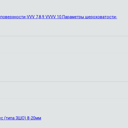
поверхности-VVV 7,8,9 VVVV 10.Параметры шероховатости-
с (типа ЗШО) 8-20мм