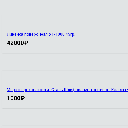
Линейка поверочная УТ-1000 45гр.
42000
₽
Мера шероховатости -Сталь Шлифование торцевое .Классы ч
1000
₽