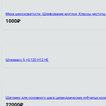
Мера шероховатости -Шлифование круглое .Классы чистоты 
1000
₽
Штихмасс 5 +0,120 Н12 НЕ
Шагомер для основного шага цилиндрических зубчатых коле
22000
₽