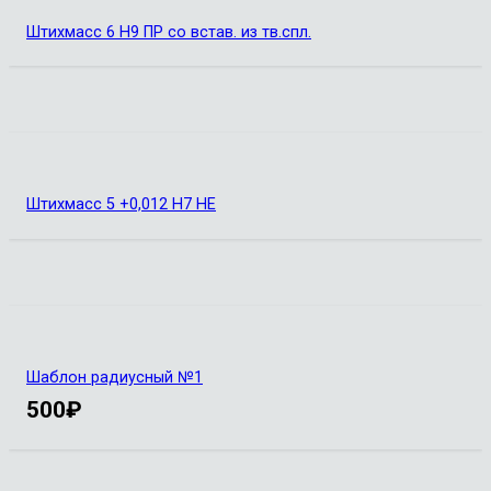
Штихмасс 6 Н9 ПР со встав. из тв.спл.
Штихмасс 5 +0,012 Н7 НЕ
Шаблон радиусный №1
500
₽