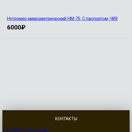
Нутромер микрометрический НМ-75; С паспортом; ЧИЗ
6000
₽
КОНТАКТЫ
+7 (351) 225-10-18