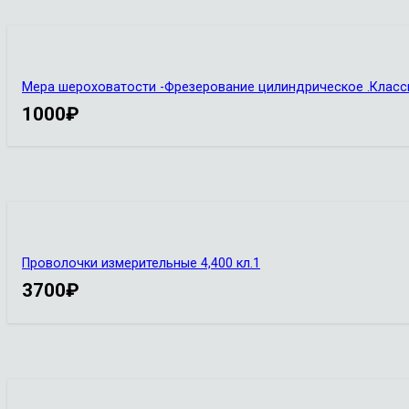
Мера шероховатости -Фрезерование цилиндрическое .Классы ч
1000
₽
Проволочки измерительные 4,400 кл.1
3700
₽