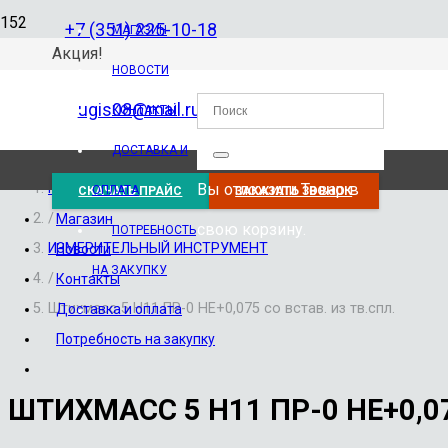
+7 (351) 225-10-18
МАГАЗИН
Акция!
НОВОСТИ
ugis08@mail.ru
КОНТАКТЫ
ДОСТАВКА И
Вы отложили
Товар
в
Главная
ОПЛАТА
СКАЧАТЬ ПРАЙС
ЗАКАЗАТЬ ЗВОНОК
/
Магазин
свою корзину.
ПОТРЕБНОСТЬ
ИЗМЕРИТЕЛЬНЫЙ ИНСТРУМЕНТ
Новости
НА ЗАКУПКУ
/
Контакты
Штихмасс 5 Н11 ПР-0 НЕ+0,075 со встав. из тв.спл.
Доставка и оплата
Потребность на закупку
ШТИХМАСС 5 Н11 ПР-0 НЕ+0,07