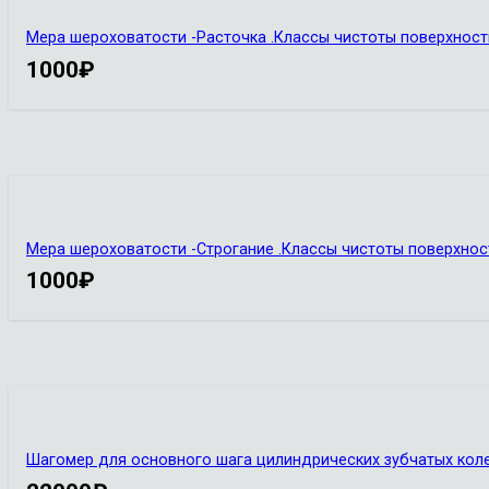
Мера шероховатости -Расточка .Классы чистоты поверхности-.
1000
₽
Мера шероховатости -Строгание .Классы чистоты поверхности-
1000
₽
Шагомер для основного шага цилиндрических зубчатых коле