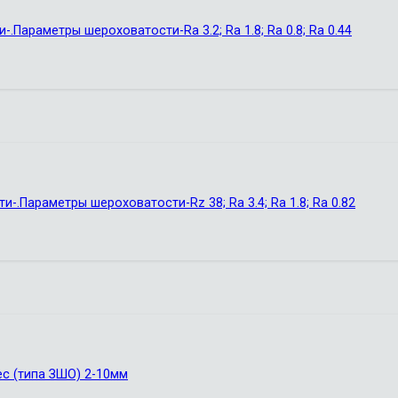
Параметры шероховатости-Ra 3.2; Ra 1.8; Ra 0.8; Ra 0.44
.Параметры шероховатости-Rz 38; Ra 3.4; Ra 1.8; Ra 0.82
с (типа ЗШО) 2-10мм