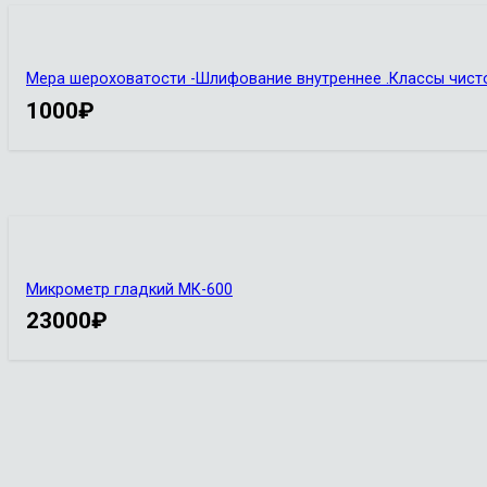
Мера шероховатости -Шлифование внутреннее .Классы чистоты
1000
₽
Микрометр гладкий МК-600
23000
₽