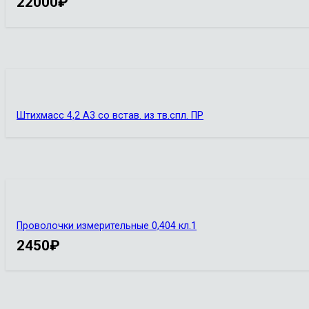
22000
₽
Штихмасс 4,2 А3 со встав. из тв.спл. ПР
Проволочки измерительные 0,404 кл.1
2450
₽