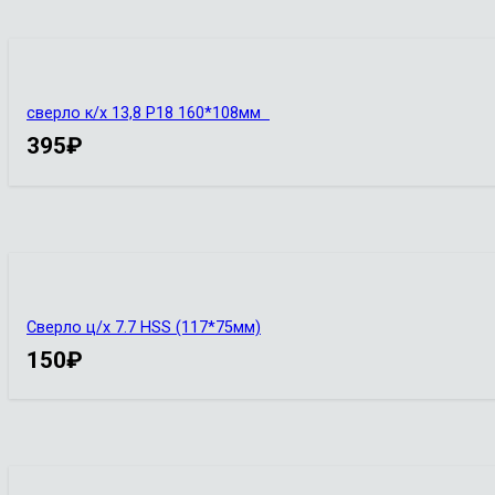
сверло к/х 13,8 Р18 160*108мм
395
₽
Сверло ц/х 7.7 HSS (117*75мм)
150
₽