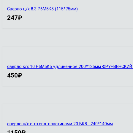
Сверло ц/х 8.3 Р6М5К5 (115*75мм)
247
₽
сверло к/х 10 Р6М5К5 удлиненное 200*125мм ФРУНЗЕНСКИ
450
₽
сверло к/х с тв.спл. пластинами 20 ВК8 240*140мм
1150
₽