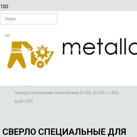
Главная
Вы отложили
Товар
в свою корзину.
/
СВЕРЛА
/
Сверло специальные для сверления рельсов с
цилиндрическим хвостовиком и сменными
твердосплавными пластинами D=50, dx=55, L=405,
lраб=255
СВЕРЛО СПЕЦИАЛЬНЫЕ ДЛЯ