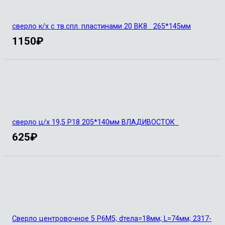
сверло к/х с тв.спл. пластинами 20 ВК8 265*145мм
1150
₽
сверло ц/х 19,5 Р18 205*140мм ВЛАДИВОСТОК
625
₽
Сверло центровочное 5 Р6М5; dтела=18мм; L=74мм; 2317-