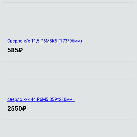
Сверло к/х 11,5 Р6М5К5 (173*96мм)
585
₽
сверло к/х 44 Р6М5 359*210мм
2550
₽