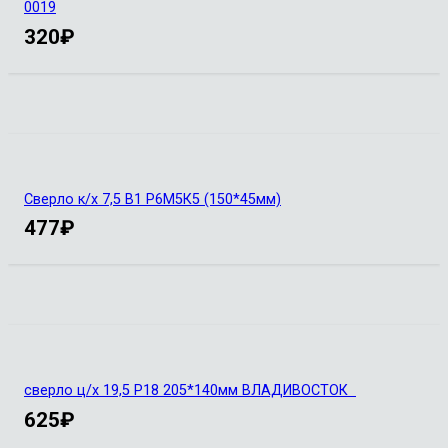
0019
320
₽
Сверло к/х 7,5 В1 Р6М5К5 (150*45мм)
477
₽
сверло ц/х 19,5 Р18 205*140мм ВЛАДИВОСТОК
625
₽