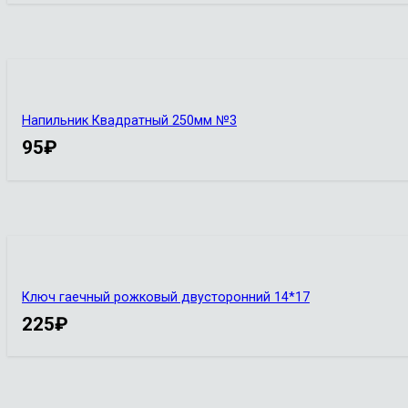
Напильник Квадратный 250мм №3
95
₽
Ключ гаечный рожковый двусторонний 14*17
225
₽