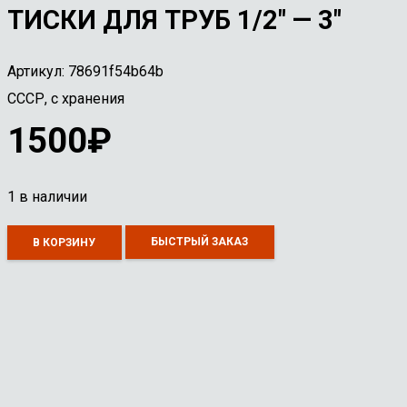
ТИСКИ ДЛЯ ТРУБ 1/2″ — 3″
Артикул:
78691f54b64b
СССР, с хранения
1500
₽
1 в наличии
Количество
БЫСТРЫЙ ЗАКАЗ
В КОРЗИНУ
товара
Тиски
для
труб
1/2"
-