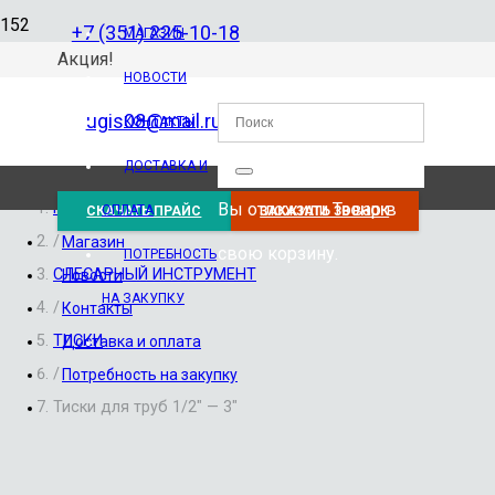
+7 (351) 225-10-18
МАГАЗИН
Акция!
НОВОСТИ
ugis08@mail.ru
КОНТАКТЫ
ДОСТАВКА И
Вы отложили
Товар
в
Главная
ОПЛАТА
СКАЧАТЬ ПРАЙС
ЗАКАЗАТЬ ЗВОНОК
/
Магазин
свою корзину.
ПОТРЕБНОСТЬ
СЛЕСАРНЫЙ ИНСТРУМЕНТ
Новости
НА ЗАКУПКУ
/
Контакты
ТИСКИ
Доставка и оплата
/
Потребность на закупку
Тиски для труб 1/2″ — 3″