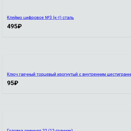
Клеймо цифровое №3 (к-т) сталь
495
₽
Ключ гаечный торцевый изогнутый с внутренним шестигранн
95
₽
Головка сменная 22 (12-гранник)