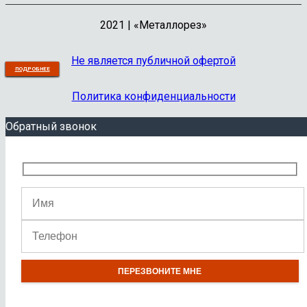
2021 | «Металлорез»
Не является публичной офертой
В КОРЗИНУ
ПОДРОБНЕЕ
ПОДРОБНЕЕ
ПОДРОБНЕЕ
ПОДРОБНЕЕ
ПОДРОБНЕЕ
ПОДРОБНЕЕ
ПОДРОБНЕЕ
ПОДРОБНЕЕ
ПОДРОБНЕЕ
Политика конфиденциальности
Обратный звонок