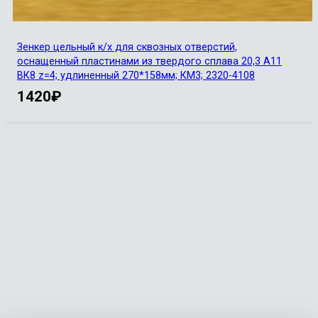
Зенкер цельный к/х для сквозных отверстий,
оснащенный пластинами из твердого сплава 20,3 А11
ВК8 z=4; удлиненный 270*158мм; КМ3; 2320-4108
1420
₽