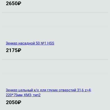
2650
₽
Зенкер насадной 50 №1 HSS
2175
₽
Зенкер цельный к/х для глухих отверстий 31,6 z=4;
220*75мм; КМ3; тип2
2050
₽