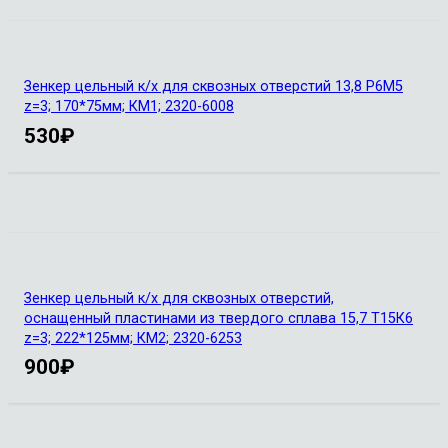
Зенкер цельный к/х для сквозных отверстий 13,8 Р6М5
z=3; 170*75мм; КМ1; 2320-6008
530
₽
Зенкер цельный к/х для сквозных отверстий,
оснащенный пластинами из твердого сплава 15,7 Т15К6
z=3; 222*125мм; КМ2; 2320-6253
900
₽