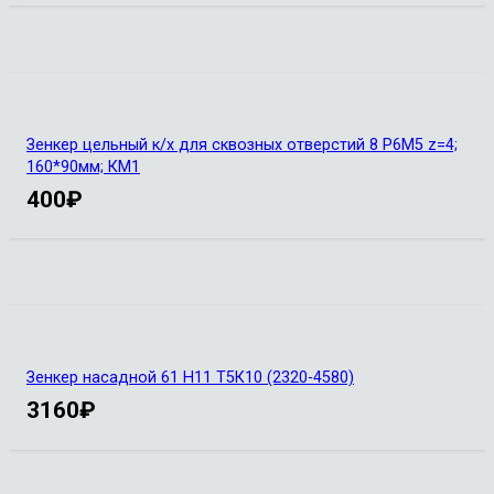
Зенкер цельный к/х для сквозных отверстий 8 Р6М5 z=4;
160*90мм; КМ1
400
₽
Зенкер насадной 61 Н11 Т5К10 (2320-4580)
3160
₽