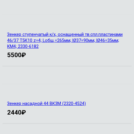
Зенкер ступенчатый к/х, оснащенный тв.спл.пластинами
46/37 Т5К10 z=4; Lобщ.=265мм; lØ37=90мм; lØ46=35мм;
КМ4; 2330-6182
5500
₽
Зенкер насадной 44 ВК3М (2320-4524)
2440
₽