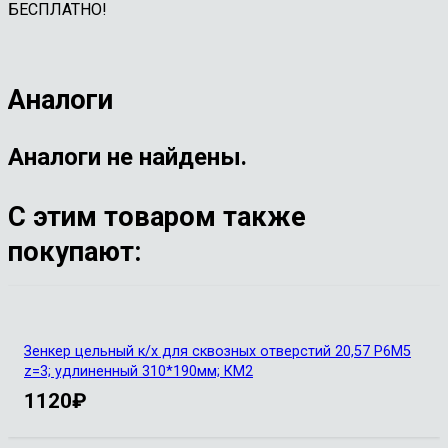
БЕСПЛАТНО!
Аналоги
Аналоги не найдены.
С этим товаром также
покупают:
Зенкер цельный к/х для сквозных отверстий 20,57 Р6М5
z=3; удлиненный 310*190мм; КМ2
1120
₽