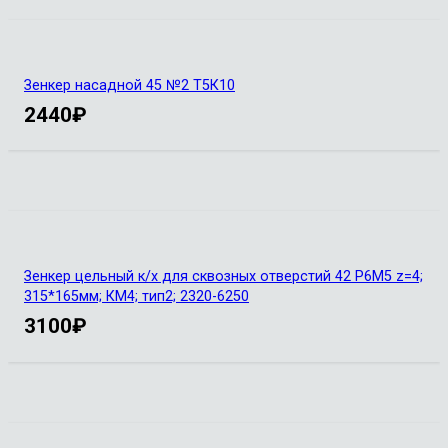
Зенкер насадной 45 №2 Т5К10
2440
₽
Зенкер цельный к/х для сквозных отверстий 42 Р6М5 z=4;
315*165мм; КМ4; тип2; 2320-6250
3100
₽