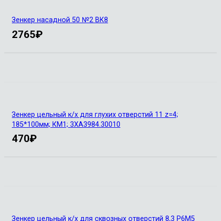
Зенкер насадной 50 №2 ВК8
2765
₽
Зенкер цельный к/х для глухих отверстий 11 z=4;
185*100мм; КМ1; 3ХА3984.30010
470
₽
Зенкер цельный к/х для сквозных отверстий 8,3 Р6М5