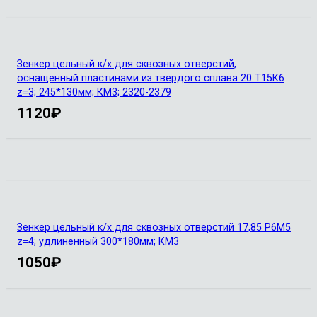
Зенкер цельный к/х для сквозных отверстий,
оснащенный пластинами из твердого сплава 20 Т15К6
z=3; 245*130мм; КМ3; 2320-2379
1120
₽
Зенкер цельный к/х для сквозных отверстий 17,85 Р6М5
z=4; удлиненный 300*180мм; КМ3
1050
₽