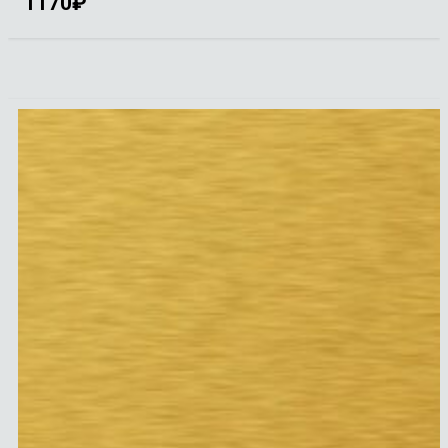
1170
₽