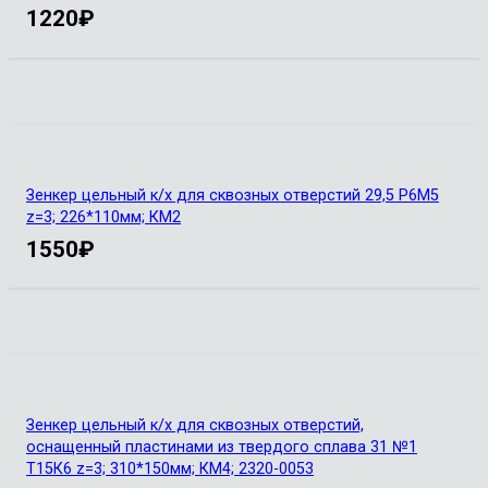
1220
₽
Зенкер цельный к/х для сквозных отверстий 29,5 Р6М5
z=3; 226*110мм; КМ2
1550
₽
Зенкер цельный к/х для сквозных отверстий,
оснащенный пластинами из твердого сплава 31 №1
Т15К6 z=3; 310*150мм; КМ4; 2320-0053