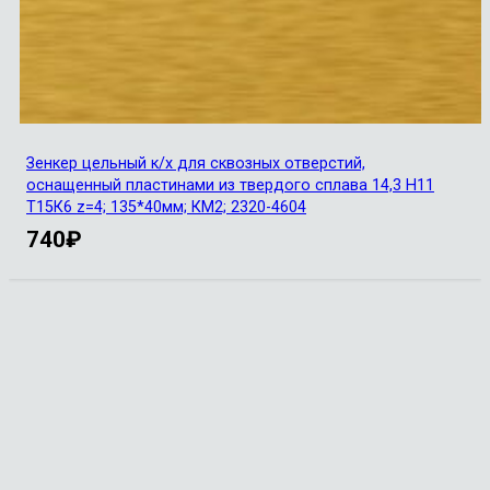
Зенкер цельный к/х для сквозных отверстий,
оснащенный пластинами из твердого сплава 14,3 Н11
Т15К6 z=4; 135*40мм; КМ2; 2320-4604
740
₽