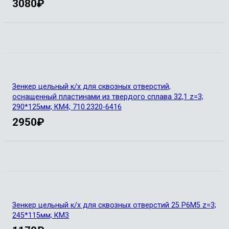
3080
₽
Зенкер цельный к/х для сквозных отверстий,
оснащенный пластинами из твердого сплава 32,1 z=3;
290*125мм; КМ4; 710.2320-6416
2950
₽
Зенкер цельный к/х для сквозных отверстий 25 Р6М5 z=3;
245*115мм; КМ3