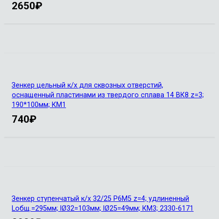
2650
₽
Зенкер цельный к/х для сквозных отверстий,
оснащенный пластинами из твердого сплава 14 ВК8 z=3;
190*100мм; КМ1
740
₽
Зенкер ступенчатый к/х 32/25 Р6М5 z=4; удлиненный
Lобщ.=295мм; lØ32=103мм; lØ25=49мм; КМ3; 2330-6171