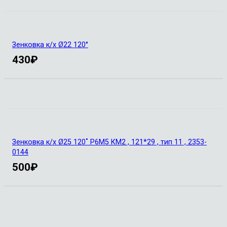
Зенковка к/х Ø22 120°
430
₽
Зенковка к/х Ø25 120˚ Р6М5 КМ2 , 121*29 , тип 11 , 2353-
0144
500
₽