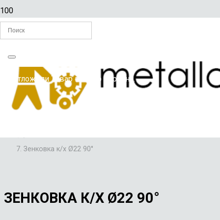
Главная
Вы отложили
Товар
в свою корзину.
/
ЗЕНКОВКИ
/
ЗЕНКОВКИ С К/Х
/
Зенковка к/х Ø22 90°
ЗЕНКОВКА К/Х Ø22 90°