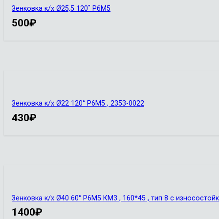
Зенковка к/х Ø25,5 120˚ Р6М5
500
₽
Зенковка к/х Ø22 120° Р6М5 , 2353-0022
430
₽
Зенковка к/х Ø40 60° Р6М5 КМ3 , 160*45 , тип 8 с износосто
1400
₽