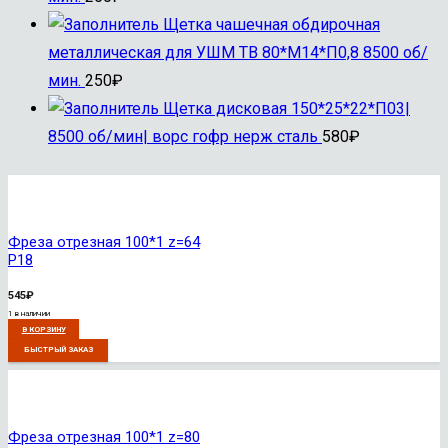
Щетка чашечная обдирочная
металлическая для УШМ ТВ 80*М14*П0,8 8500 об/
мин.
250
₽
Щетка дисковая 150*25*22*П03|
8500 об/мин| ворс гофр нерж сталь
580
₽
Фреза отрезная 100*1 z=64
Р18
545
₽
1 в наличии
В КОРЗИНУ
БЫСТРЫЙ ЗАКАЗ
Фреза отрезная 100*1 z=80