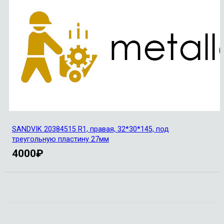
SANDVIK 20384515 R1, правая, 32*30*145, под
треугольную пластину 27мм
4000
₽