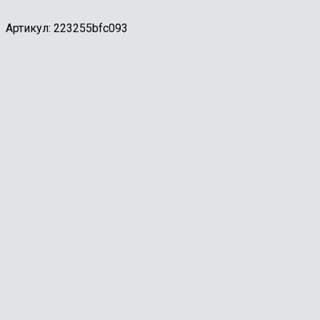
Артикул:
223255bfc093