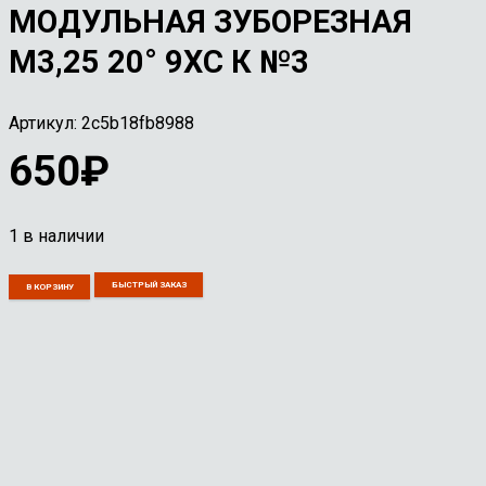
МОДУЛЬНАЯ ЗУБОРЕЗНАЯ
М3,25 20° 9ХС К №3
Артикул:
2c5b18fb8988
650
₽
1 в наличии
Количество
БЫСТРЫЙ ЗАКАЗ
В КОРЗИНУ
товара
Фреза
дисковая
модульная
зуборезная
М3,25