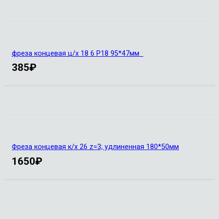
фреза концевая ц/х 18 6 Р18 95*47мм
385
₽
Фреза концевая к/х 26 z=3; удлиненная 180*50мм
1650
₽