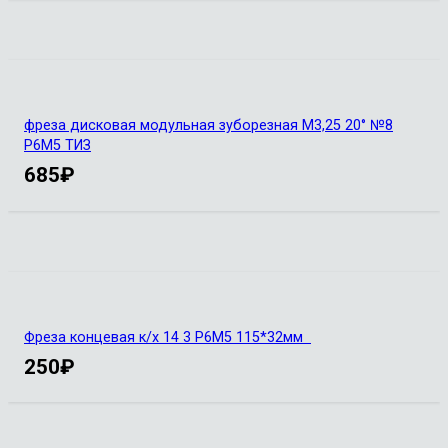
фреза дисковая модульная зуборезная М3,25 20° №8
Р6М5 ТИЗ
685
₽
Фреза концевая к/х 14 3 Р6М5 115*32мм
250
₽