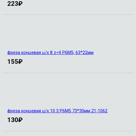
223
₽
фреза концевая ц/х 8 z=4 Р6М5; 63*22мм
155
₽
фреза концевая ц/х 10 3 Р6М5 73*30мм 21-1062
130
₽