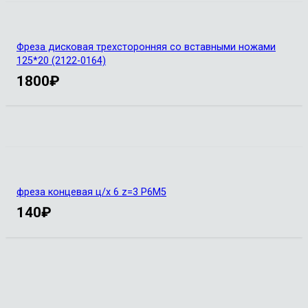
Фреза дисковая трехсторонняя со вставными ножами
125*20 (2122-0164)
1800
₽
фреза концевая ц/х 6 z=3 Р6М5
140
₽