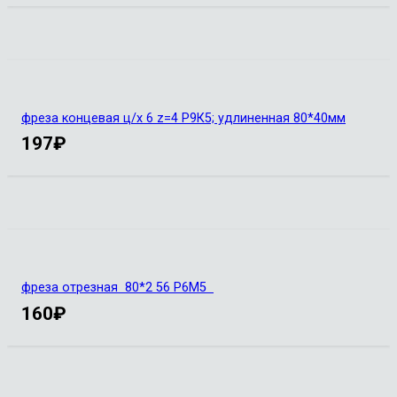
фреза концевая ц/х 6 z=4 Р9К5; удлиненная 80*40мм
197
₽
фреза отрезная 80*2 56 Р6М5
160
₽