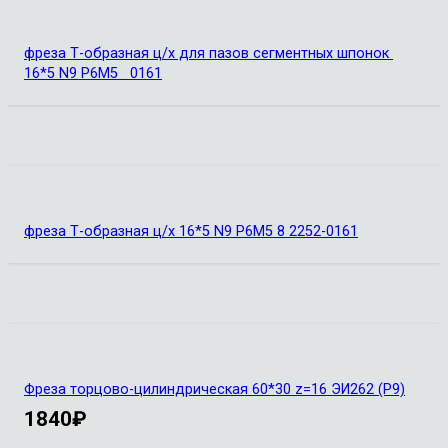
фреза Т-образная ц/х для пазов сегментных шпонок
16*5 N9 Р6М5 0161
фреза Т-образная ц/х 16*5 N9 Р6М5 8 2252-0161
Фреза торцово-цилиндрическая 60*30 z=16 ЭИ262 (Р9)
1840
₽