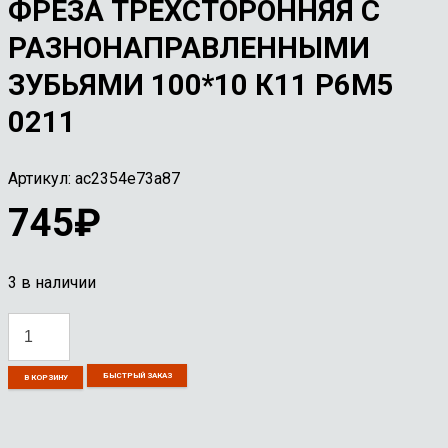
ФРЕЗА ТРЕХСТОРОННЯЯ С
РАЗНОНАПРАВЛЕННЫМИ
ЗУБЬЯМИ 100*10 К11 Р6М5
0211
Артикул:
ac2354e73a87
745
₽
3 в наличии
Количество
товара
БЫСТРЫЙ ЗАКАЗ
Фреза
В КОРЗИНУ
трехсторонняя
с