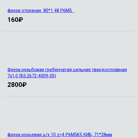
фреза отрезная 80*1 48 Р6М5
160
₽
Фреза резьбовая гребенчатая цельная твердосплавная
7х1,0 (Б5.2672-4009-05)
2800
₽
фреза концевая ц/х 10 z=4 Р6М5К5 КИБ; 71*28мм