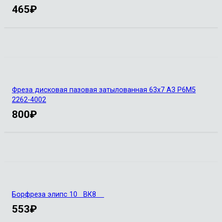
465
₽
Фреза дисковая пазовая затылованная 63х7 А3 Р6М5
2262-4002
800
₽
Борфреза элипс 10 ВК8
553
₽