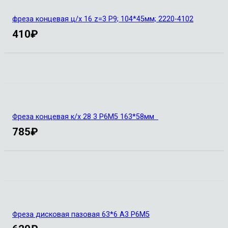
фреза концевая ц/х 16 z=3 Р9; 104*45мм; 2220-4102
410
₽
Фреза концевая к/х 28 3 Р6М5 163*58мм
785
₽
Фреза дисковая пазовая 63*6 А3 Р6М5