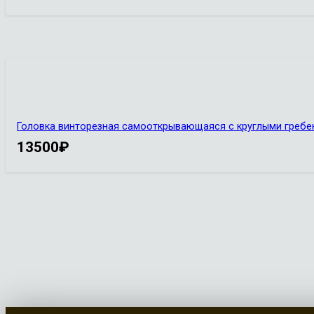
Головка винторезная самооткрывающаяся с круглыми гребен
13500
₽