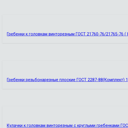
Гребенки к головкам винторезным ГОСТ 21760-76/21765-76 (
Гребенки резьбонарезные плоские ГОСТ 2287-88(Комплект) 1
Кулачки к головкам винторезным с круглыми гребенками ГОС