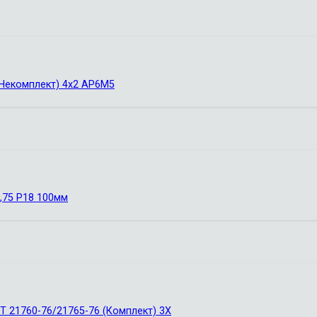
 Некомплект) 4х2 АР6М5
,75 Р18 100мм
Т 21760-76/21765-76 (Комплект) 3Х