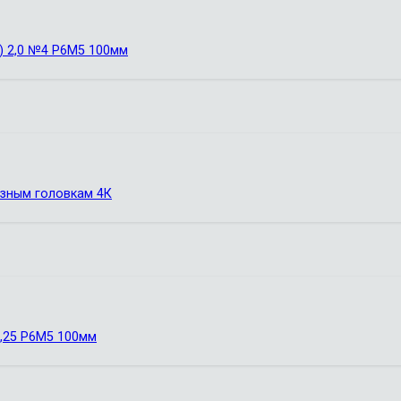
) 2,0 №4 Р6М5 100мм
езным головкам 4К
1,25 Р6М5 100мм