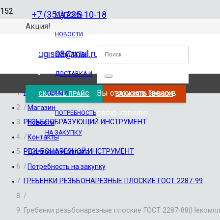
+7 (351) 225-10-18
МАГАЗИН
Акция!
НОВОСТИ
ugis08@mail.ru
КОНТАКТЫ
ДОСТАВКА И
Вы отложили
Товар
в
Главная
ОПЛАТА
СКАЧАТЬ ПРАЙС
ЗАКАЗАТЬ ЗВОНОК
/
Магазин
свою корзину.
ПОТРЕБНОСТЬ
РЕЗЬБООБРАЗУЮЩИЙ ИНСТРУМЕНТ
Новости
НА ЗАКУПКУ
/
Контакты
РЕЗЬБОНАРЕЗНОЙ ИНСТРУМЕНТ
Доставка и оплата
/
Потребность на закупку
ГРЕБЕНКИ РЕЗЬБОНАРЕЗНЫЕ ПЛОСКИЕ ГОСТ 2287-99
/
Гребенки резьбонарезные плоские ГОСТ 2287-88(Некомпл