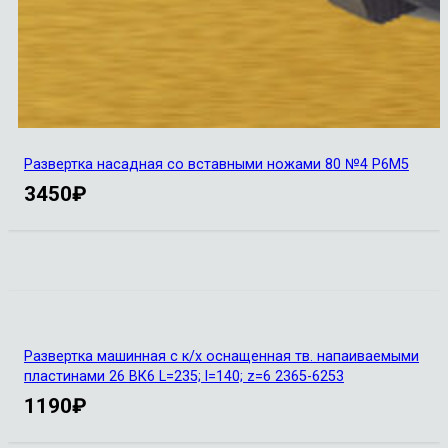
Развертка насадная со вставными ножами 80 №4 Р6М5
3450
₽
Развертка машинная с к/х оснащенная тв. напаиваемыми
пластинами 26 ВК6 L=235; l=140; z=6 2365-6253
1190
₽