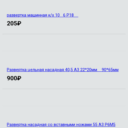
развертка машинная к/х 10 6 Р18
205
₽
Развертка цельная насадная 40,5 А3 22*20мм 90*65мм
900
₽
Развертка насадная со вставными ножами 55 А3 Р6М5