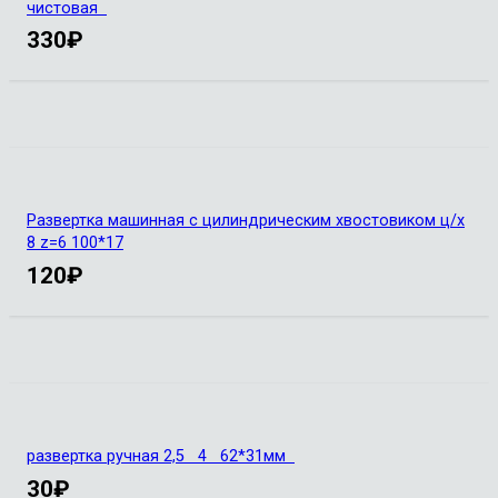
чистовая
330
₽
Развертка машинная с цилиндрическим хвостовиком ц/х
8 z=6 100*17
120
₽
развертка ручная 2,5 4 62*31мм
30
₽