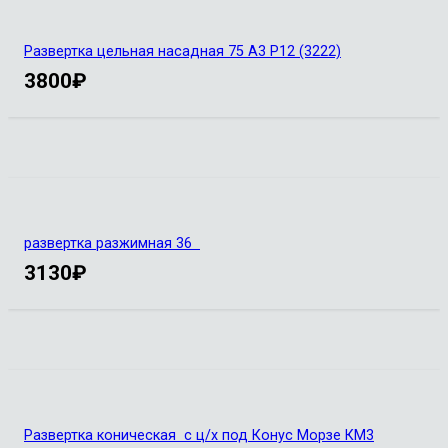
Развертка цельная насадная 75 А3 Р12 (3222)
3800
₽
развертка разжимная 36
3130
₽
Развертка коническая с ц/х под Конус Морзе КМ3