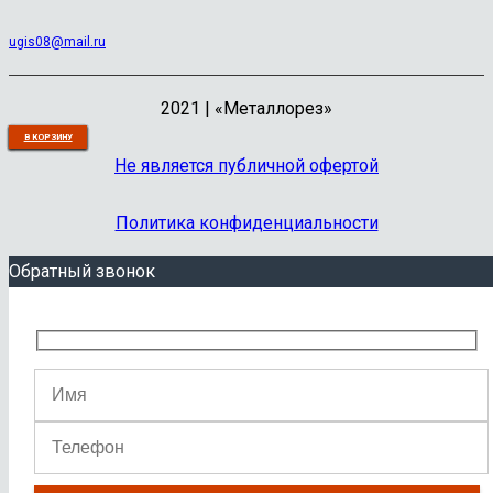
ugis08@mail.ru
2021 | «Металлорез»
В КОРЗИНУ
В КОРЗИНУ
В КОРЗИНУ
В КОРЗИНУ
В КОРЗИНУ
В КОРЗИНУ
В КОРЗИНУ
В КОРЗИНУ
В КОРЗИНУ
В КОРЗИНУ
Не является публичной офертой
Политика конфиденциальности
Обратный звонок