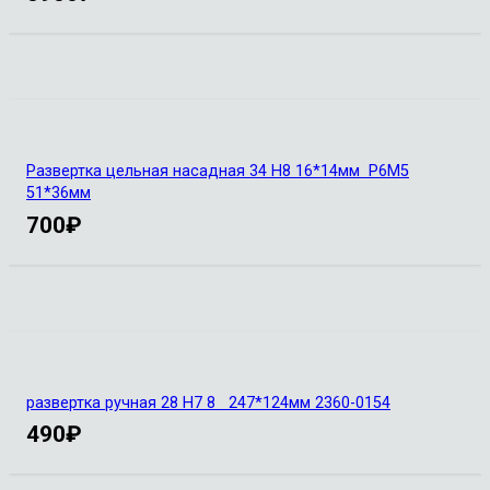
Развертка цельная насадная 34 Н8 16*14мм Р6М5
51*36мм
700
₽
развертка ручная 28 Н7 8 247*124мм 2360-0154
490
₽