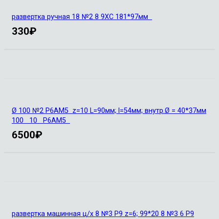
развертка ручная 18 №2 8 9ХС 181*97мм
330
₽
Ø 100 №2 Р6АМ5 z=10 L=90мм; l=54мм; внутр.Ø = 40*37мм
100 10 Р6АМ5
6500
₽
развертка машинная ц/х 8 №3 Р9 z=6; 99*20 8 №3 6 Р9