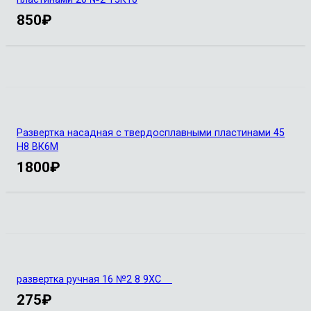
850
₽
Развертка насадная с твердосплавными пластинами 45
Н8 ВК6М
1800
₽
развертка ручная 16 №2 8 9ХС
275
₽