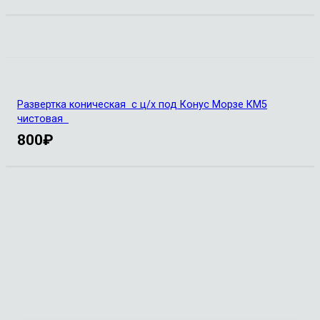
Развертка коническая с ц/х под Конус Морзе КМ5
чистовая
800
₽