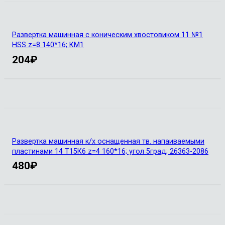
Развертка машинная с коническим хвостовиком 11 №1
HSS z=8 140*16; КМ1
204
₽
Развертка машинная к/х оснащенная тв. напаиваемыми
пластинами 14 Т15К6 z=4 160*16; угол 5град; 26363-2086
480
₽