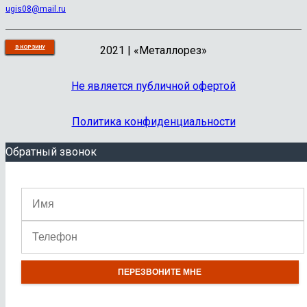
ugis08@mail.ru
2021 | «Металлорез»
В КОРЗИНУ
В КОРЗИНУ
В КОРЗИНУ
В КОРЗИНУ
В КОРЗИНУ
В КОРЗИНУ
В КОРЗИНУ
В КОРЗИНУ
В КОРЗИНУ
В КОРЗИНУ
Не является публичной офертой
Политика конфиденциальности
Обратный звонок