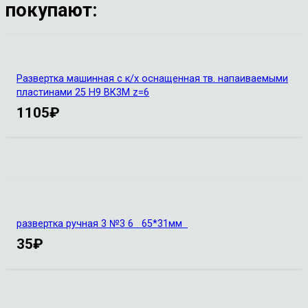
покупают:
Развертка машинная с к/х оснащенная тв. напаиваемыми
пластинами 25 Н9 ВК3М z=6
1105
₽
развертка ручная 3 №3 6 65*31мм
35
₽