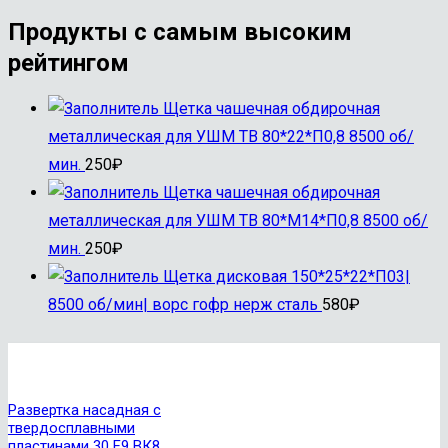
Продукты с самым высоким
рейтингом
Щетка чашечная обдирочная
металлическая для УШМ ТВ 80*22*П0,8 8500 об/
мин.
250
₽
Щетка чашечная обдирочная
металлическая для УШМ ТВ 80*М14*П0,8 8500 об/
мин.
250
₽
Щетка дисковая 150*25*22*П03|
8500 об/мин| ворс гофр нерж сталь
580
₽
Развертка насадная с
твердосплавными
пластинами 30 F9 ВК8