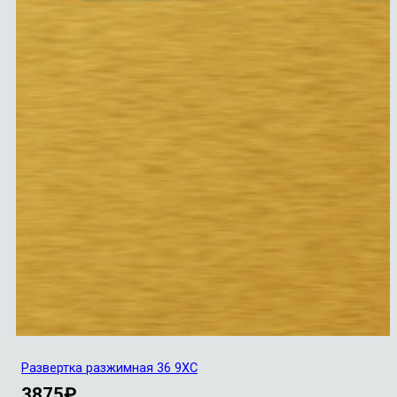
Развертка разжимная 36 9ХС
3875
₽