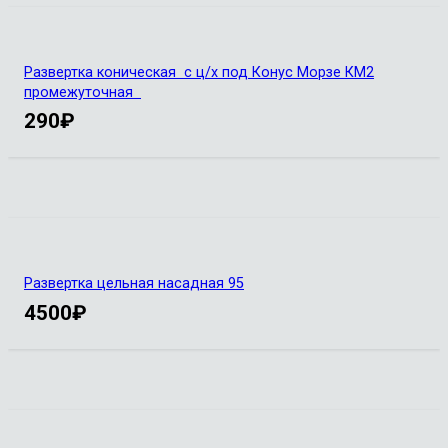
Развертка коническая с ц/х под Конус Морзе КМ2
промежуточная
290
₽
Развертка цельная насадная 95
4500
₽