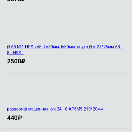
Ø 68 №1 HSS z=8 L=80мм; l=50мм; внутр.Ø = 27*25мм 68
8 HSS
2500
₽
развертка машинная к/х 24 8 АР6М5 210*20мм
440
₽