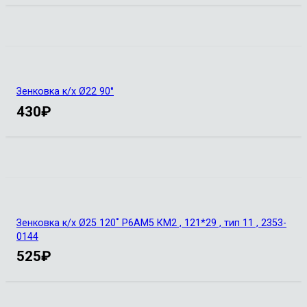
Зенковка к/х Ø22 90°
430
₽
Зенковка к/х Ø25 120˚ Р6АМ5 КМ2 , 121*29 , тип 11 , 2353-
0144
525
₽