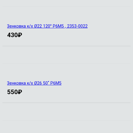
Зенковка к/х Ø22 120° Р6М5 , 2353-0022
430
₽
Зенковка к/х Ø26 50˚ Р6М5
550
₽