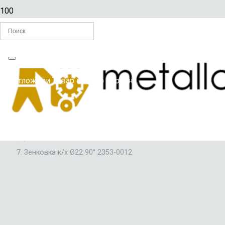
Главная
Вы отложили
Товар
в свою корзину.
/
ЗЕНКОВКИ
/
ЗЕНКОВКИ С К/Х
/
Зенковка к/х Ø22 90° 2353-0012