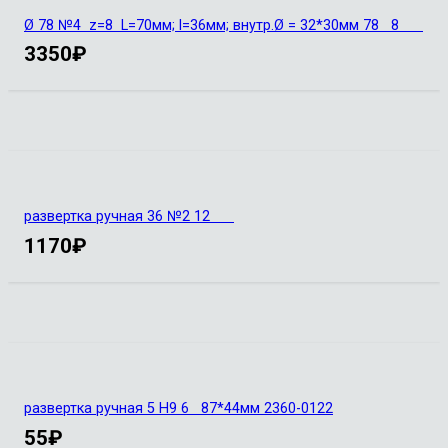
Ø 78 №4 z=8 L=70мм; l=36мм; внутр.Ø = 32*30мм 78 8
3350
₽
развертка ручная 36 №2 12
1170
₽
развертка ручная 5 Н9 6 87*44мм 2360-0122
55
₽