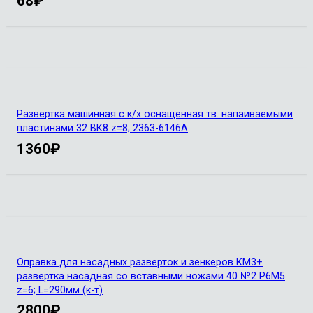
68
₽
Развертка машинная с к/х оснащенная тв. напаиваемыми
пластинами 32 ВК8 z=8; 2363-6146А
1360
₽
Оправка для насадных разверток и зенкеров КМ3+
развертка насадная со вставными ножами 40 №2 Р6М5
z=6; L=290мм (к-т)
2800
₽