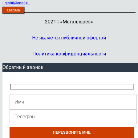
ugis08@mail.ru
В КОРЗИНУ
В КОРЗИНУ
В КОРЗИНУ
В КОРЗИНУ
В КОРЗИНУ
В КОРЗИНУ
В КОРЗИНУ
В КОРЗИНУ
В КОРЗИНУ
В КОРЗИНУ
2021 | «Металлорез»
Не является публичной офертой
Политика конфиденциальности
Обратный звонок