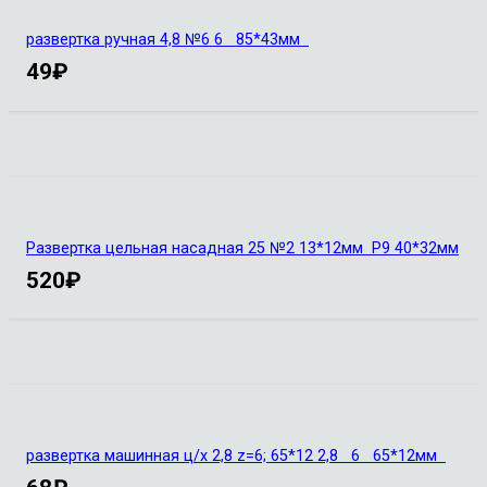
развертка ручная 4,8 №6 6 85*43мм
49
₽
Развертка цельная насадная 25 №2 13*12мм Р9 40*32мм
520
₽
развертка машинная ц/х 2,8 z=6; 65*12 2,8 6 65*12мм