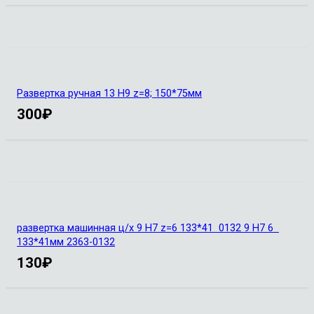
Развертка ручная 13 Н9 z=8; 150*75мм
300
₽
развертка машинная ц/х 9 Н7 z=6 133*41 0132 9 Н7 6
133*41мм 2363-0132
130
₽