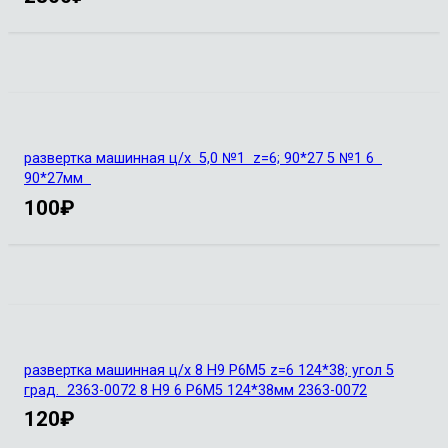
развертка машинная ц/х 5,0 №1 z=6; 90*27 5 №1 6
90*27мм
100
₽
развертка машинная ц/х 8 Н9 Р6М5 z=6 124*38; угол 5
град. 2363-0072 8 Н9 6 Р6М5 124*38мм 2363-0072
120
₽