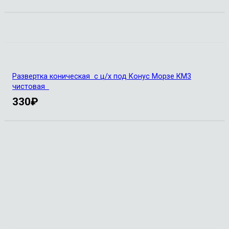
Развертка коническая с ц/х под Конус Морзе КМ3
чистовая
330
₽