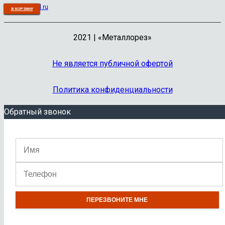
ugis08@mail.ru
В КОРЗИНУ
В КОРЗИНУ
В КОРЗИНУ
В КОРЗИНУ
В КОРЗИНУ
В КОРЗИНУ
В КОРЗИНУ
В КОРЗИНУ
В КОРЗИНУ
В КОРЗИНУ
2021 | «Металлорез»
Не является публичной офертой
Политика конфиденциальности
Обратный звонок